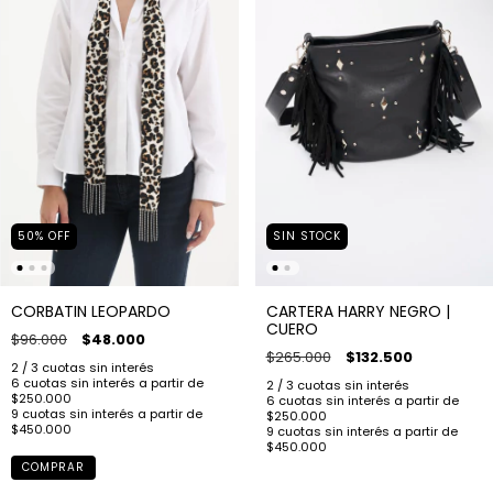
50
%
OFF
SIN STOCK
CORBATIN LEOPARDO
CARTERA HARRY NEGRO |
CUERO
$96.000
$48.000
$265.000
$132.500
COMPRAR