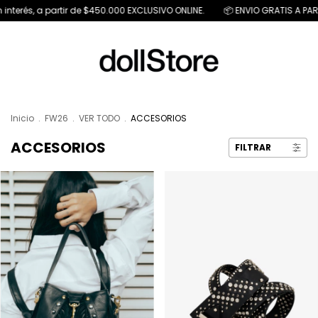
 partir de $450.000 EXCLUSIVO ONLINE.
📦 ENVIO GRATIS A PARTIR DE $ 15
Inicio
.
FW26
.
VER TODO
.
ACCESORIOS
ACCESORIOS
FILTRAR