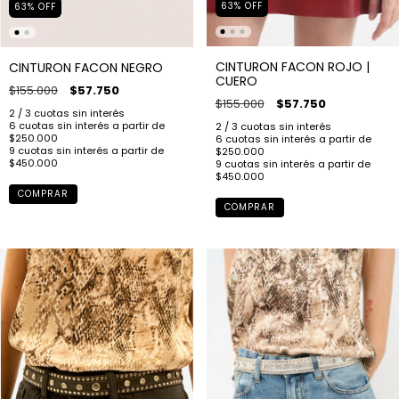
63
%
OFF
63
%
OFF
CINTURON FACON ROJO |
CINTURON FACON NEGRO
CUERO
$155.000
$57.750
$155.000
$57.750
COMPRAR
COMPRAR