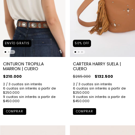
ENVÍO GRATIS
50
%
OFF
CINTURON TROPILLA
CARTERA HARRY SUELA |
MARRON | CUERO
CUERO
$210.000
$265.000
$132.500
COMPRAR
COMPRAR