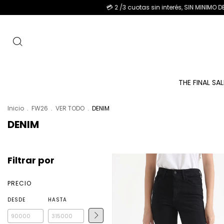
💳 2 /3 cuotas sin interés, SIN MINIMO DE COMPRA. - 6 cuota
THE FINAL SA
Inicio
.
FW26
.
VER TODO
.
DENIM
DENIM
Filtrar por
PRECIO
DESDE
HASTA