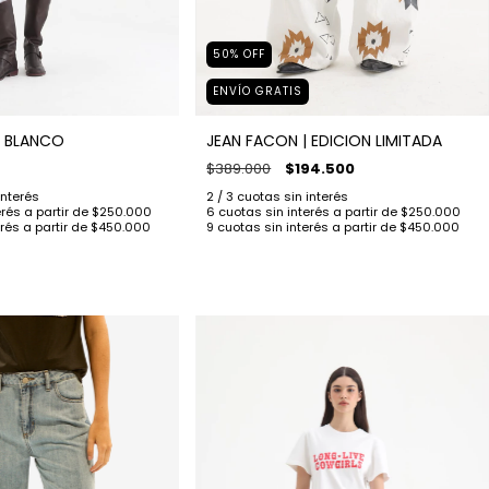
50
%
OFF
ENVÍO GRATIS
 BLANCO
JEAN FACON | EDICION LIMITADA
$389.000
$194.500