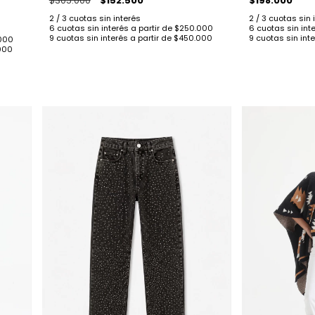
$198.000
$305.000
$152.500