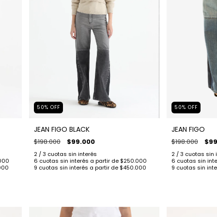
50
%
OFF
50
%
OFF
JEAN FIGO BLACK
JEAN FIGO
$198.000
$99.000
$198.000
$99