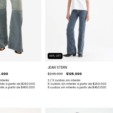
49
%
OFF
JEAN STERN
$245.000
$125.000
.000